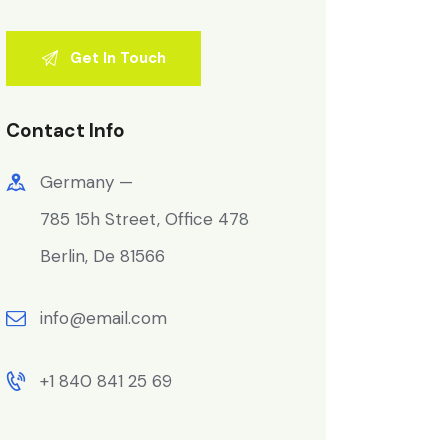
Contact Info
Germany —
785 15h Street, Office 478
Berlin, De 81566
info@email.com
+1 840 841 25 69