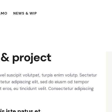
+39 
IAMO
NEWS & WIP
& project
ctetur adipiscing elit, sed do eiusm od tempor
t eros, eu tincidunt velit. Consectetur adipiscing
s iste natus et