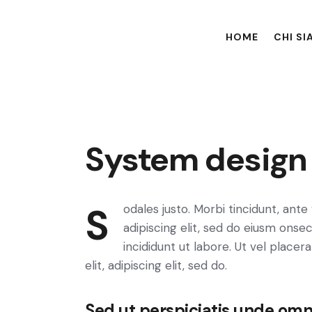
HOME
CHI S
System design 
sodales justo. Morbi tincidunt, ante vel suscipit volutpat, turpis enim volutp. Sectetur
adipiscing elit, sed do eiusm onse
incididunt ut labore. Ut vel placera
elit, adipiscing elit, sed do.
Sed ut perspiciatis unde omni