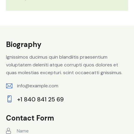
Biography
Ignissimos ducimus quin blandiitis praesentium
voluptatem deleniti atque corrupti quos dolores et
quas molestias excepturi. scint occaecatti gnissimus.
info@example.com
E-
+1 840 841 25 69
m
Ph
ail:
on
Contact Form
e: